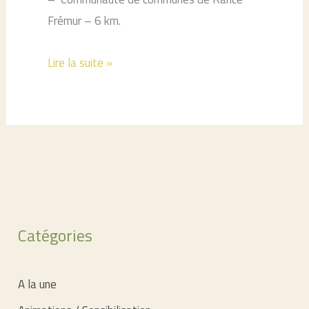
Frémur – 6 km.
Plantations……
Lire la suite »
c’est
maintenant.
Catégories
A la une