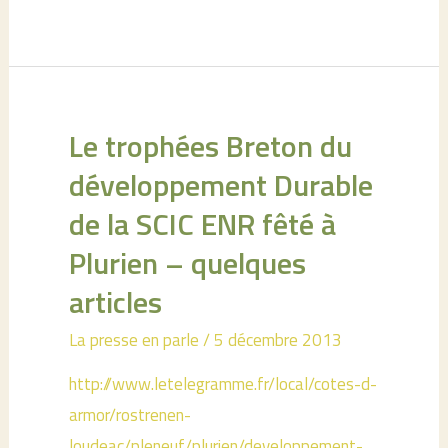
à
Trébédan
avec
les
enfants
Le trophées Breton du
de
développement Durable
la
de la SCIC ENR fêté à
commune
Plurien – quelques
articles
La presse en parle
/
5 décembre 2013
http://www.letelegramme.fr/local/cotes-d-
armor/rostrenen-
loudeac/pleneuf/plurien/developpement-