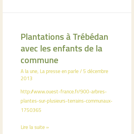
publique
à
Broualan
pour
Plantations à Trébédan
un
avec les enfants de la
approvisionnement
commune
communal
A la une
,
La presse en parle
/
5 décembre
2013
http://www.ouest-france.fr/900-arbres-
plantes-sur-plusieurs-terrains-communaux-
1750365
Plantations
Lire la suite »