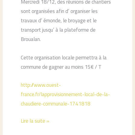
Mercredi 18/12, des réunions de chantiers
sont organisées afin d’ organiser les
travaux d’ émonde, le broyage et le
transport jusqu’ à la plateforme de
Broualan.
Cette organisation locale permettra à la
commune de gagner au moins 15€ / T
http://www.ouest-
france.fr/lapprovisionnement-local-de-la-
chaudiere-communale-1741818
Une
Lire la suite »
réunion