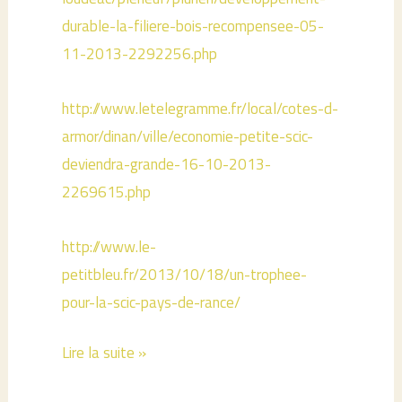
durable-la-filiere-bois-recompensee-05-
11-2013-2292256.php
http://www.letelegramme.fr/local/cotes-d-
armor/dinan/ville/economie-petite-scic-
deviendra-grande-16-10-2013-
2269615.php
http://www.le-
petitbleu.fr/2013/10/18/un-trophee-
pour-la-scic-pays-de-rance/
Le
Lire la suite »
trophées