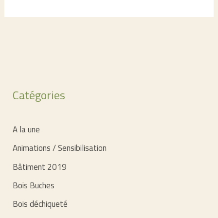
Breton
du
développement
Durable
de
la
Catégories
SCIC
ENR
fêté
A la une
à
Animations / Sensibilisation
Plurien
Bâtiment 2019
–
quelques
Bois Buches
articles
Bois déchiqueté