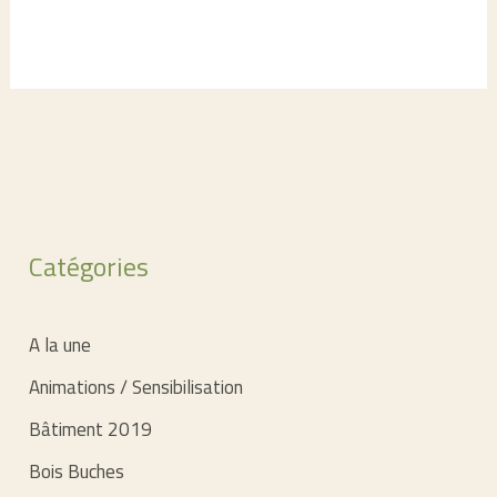
durable
3
–
05/06/2018
–
commission
développement
Catégories
durable
du
CEPR
A la une
Animations / Sensibilisation
Bâtiment 2019
Bois Buches