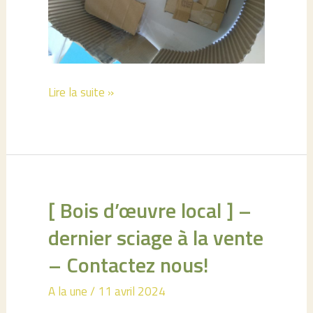
AU
Lire la suite »
TOP
SUR
L’ÉNERGIE
!!!
[ Bois d’œuvre local ] –
dernier sciage à la vente
– Contactez nous!
A la une
/
11 avril 2024