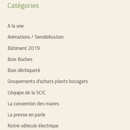
Catégories
FLEURS
DE
ST
A la une
PÈRE
Animations / Sensibilisation
–
Bâtiment 2019
SAMEDI
13
Bois Buches
ET
Bois déchiqueté
DIMANCHE
Groupements d'achats plants bocagers
14
L'équipe de la SCIC
AVRIL
2024
La convention des maires
La presse en parle
Notre véhicule électrique