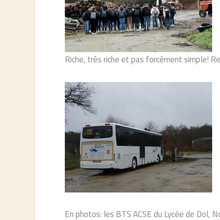
Riche, très riche et pas forcément simple! R
En photos: les BTS ACSE du Lycée de Dol, No