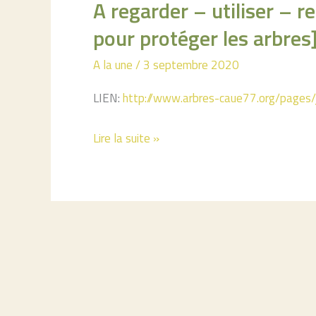
A regarder – utiliser – re
pour protéger les arbres
A la une
/
3 septembre 2020
LIEN:
http://www.arbres-caue77.org/pages/
A
Lire la suite »
regarder
–
utiliser
–
relayer[La
législation,
un
outil