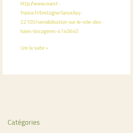
http://www.ouest-
france.fr/bretagne/lanvallay-
22100/sensibilisation-sur-le-role-des-
haies-bocageres-4140640
Les
Lire la suite »
haies
bocagères
sur
la
commune
de
Lanvallay
Catégories
–
Mardi