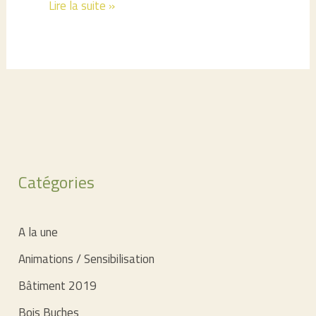
SCIC
Lire la suite »
ENR
BOIS
&
ÉNERGIE
DU
PAYS
DE
Catégories
RANCE
–
CAP
A la une
SUR
Animations / Sensibilisation
2021!
Bâtiment 2019
Bois Buches