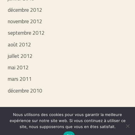
décembre 2012
novembre 2012
septembre 2012
août 2012
juillet 2012
mai 2012
mars 2011
décembre 2010
Nous utilisons des cookies pour vous garantir la meilleure
SCIC ENR BOIS & ÉNERGIE PAYS DE RANCE © TOUS DROITS RÉSERVÉS •
expérience sur notre site web. Si vous continuez à utiliser ce
site, nous supposerons que vous en êtes satisfait.
MENTIONS LÉGALES
•
POLITIQUE DE CONFIDENTIALITÉ