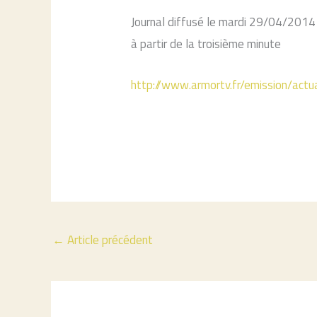
Journal diffusé le mardi 29/04/20
à partir de la troisième minute
http://www.armortv.fr/emission/actu
←
Article précédent