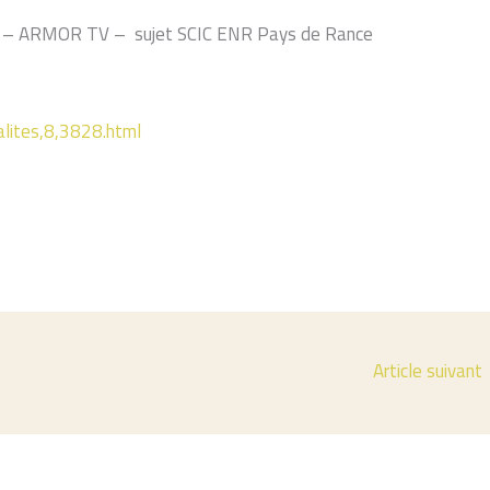
14 – ARMOR TV – sujet SCIC ENR Pays de Rance
alites,8,3828.html
Article suivant