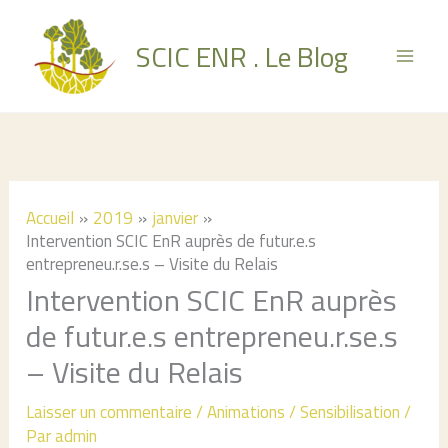
Aller
au
SCIC ENR . Le Blog
contenu
Accueil
2019
janvier
Intervention SCIC EnR auprès de futur.e.s
entrepreneu.r.se.s – Visite du Relais
Intervention SCIC EnR auprès
de futur.e.s entrepreneu.r.se.s
– Visite du Relais
Laisser un commentaire
/
Animations / Sensibilisation
/
Par
admin